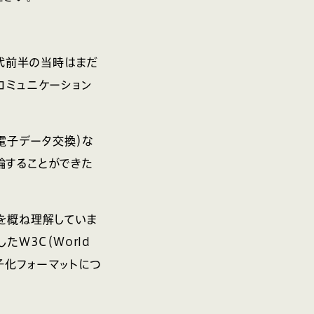
年代前半の当時はまだ
コミュニケーション
（電子データ交換）な
論することができた
を概ね理解していま
W3C（World
電子化フォーマットにつ