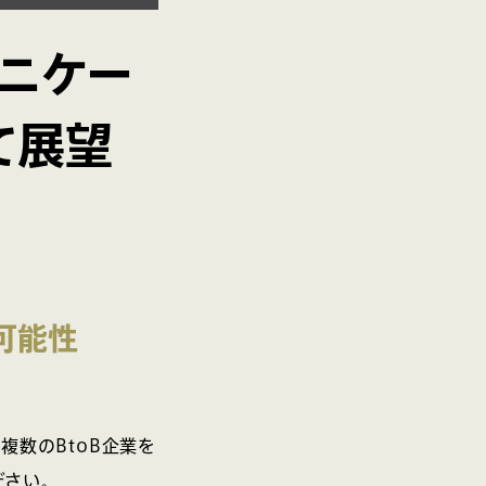
ュニケー
て展望
可能性
複数のBtoB企業を
さい。