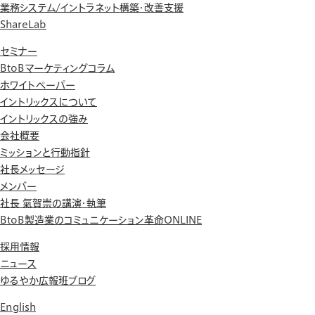
業務システム/イントラネット構築・改善支援
ShareLab
セミナー
BtoBマーケティングコラム
ホワイトペーパー
イントリックスについて
イントリックスの強み
会社概要
ミッションと行動指針
社長メッセージ
メンバー
社長 氣賀崇の講演・執筆
BtoB製造業のコミュニケーション革命ONLINE
採用情報
ニュース
ゆるやか広報班ブログ
English