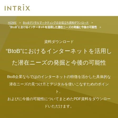
ブ
HOME
BtoBデジタルマーケティングのお役立ち資料ダウンロード
レッ
“BtoB”におけるインターネットを活用した潜在ニーズの発掘と今後の可能性
ド
ク
ラ
資料ダウンロード
ム
“BtoB”におけるインターネットを活用し
た潜在ニーズの発掘と今後の可能性
BtoB企業ならではのインターネットの特徴を活かした具体的な
潜在ニーズの見つけ方とデジタルを使いこなすためのポイン
ト、
およびに今後の可能性についてまとめたPDF資料をダウンロー
ドいただけます。