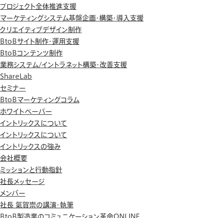
プロジェクト全体推進支援
マーケティングシステム基盤企画・構築・導入支援
クリエイティブデザイン制作
BtoBサイト制作・運用支援
BtoBコンテンツ制作
業務システム/イントラネット構築・改善支援
ShareLab
セミナー
BtoBマーケティングコラム
ホワイトペーパー
イントリックスについて
イントリックスについて
イントリックスの強み
会社概要
ミッションと行動指針
社長メッセージ
メンバー
社長 氣賀崇の講演・執筆
BtoB製造業のコミュニケーション革命ONLINE