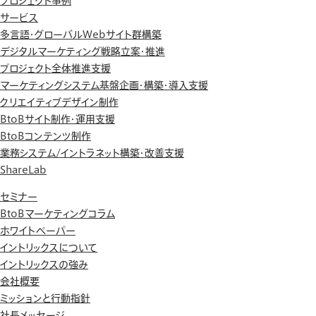
プロジェクト事例
サービス
多言語・グローバルWebサイト群構築
デジタルマーケティング戦略立案・推進
プロジェクト全体推進支援
マーケティングシステム基盤企画・構築・導入支援
クリエイティブデザイン制作
BtoBサイト制作・運用支援
BtoBコンテンツ制作
業務システム/イントラネット構築・改善支援
ShareLab
セミナー
BtoBマーケティングコラム
ホワイトペーパー
イントリックスについて
イントリックスの強み
会社概要
ミッションと行動指針
社長メッセージ