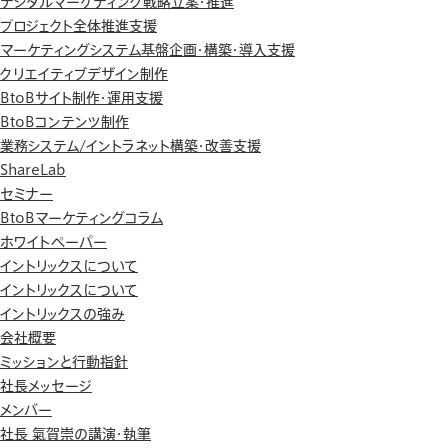
デジタルマーケティング戦略立案・推進
プロジェクト全体推進支援
マーケティングシステム基盤企画・構築・導入支援
クリエイティブデザイン制作
BtoBサイト制作・運用支援
BtoBコンテンツ制作
業務システム/イントラネット構築・改善支援
ShareLab
セミナー
BtoBマーケティングコラム
ホワイトペーパー
イントリックスについて
イントリックスについて
イントリックスの強み
会社概要
ミッションと行動指針
社長メッセージ
メンバー
社長 氣賀崇の講演・執筆