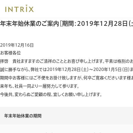
ブ
HOME
ニュース
年末年始休業のご案内［期間：2019年12月28日（土）～20
レッ
ニュース
ド
年末年始休業のご案内［期間：2019年12月28日（土
ク
ラ
ム
2019年12月16日
お客様各位
拝啓 貴社ますますのご清祥のこととお喜び申し上げます。平素は格別のお
誠に勝手ながら、弊社では2019年12月28日（土）～2020年1月5日（日
期間中お客様にはご不便をお掛け致しますが、何卒ご寛容くださいます様
来年も、社員一同より一層努力して参ります。
今後共、変わらぬご愛顧の程、宜しくお願い申し上げます。
年末年始休業の期間