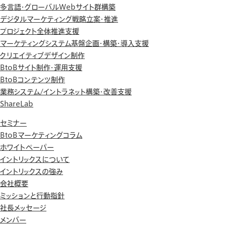
多言語・グローバルWebサイト群構築
デジタルマーケティング戦略立案・推進
プロジェクト全体推進支援
マーケティングシステム基盤企画・構築・導入支援
クリエイティブデザイン制作
BtoBサイト制作・運用支援
BtoBコンテンツ制作
業務システム/イントラネット構築・改善支援
ShareLab
セミナー
BtoBマーケティングコラム
ホワイトペーパー
イントリックスについて
イントリックスの強み
会社概要
ミッションと行動指針
社長メッセージ
メンバー