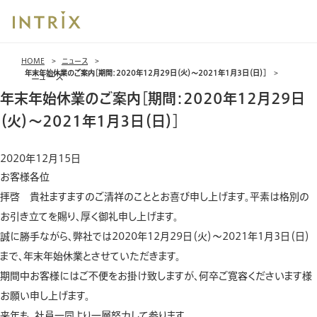
ブ
HOME
ニュース
レッ
年末年始休業のご案内［期間：2020年12月29日（火）～2021年1月3日（日）］
ニュース
ド
年末年始休業のご案内［期間：2020年12月29日
ク
ラ
（火）～2021年1月3日（日）］
ム
2020年12月15日
お客様各位
拝啓 貴社ますますのご清祥のこととお喜び申し上げます。平素は格別の
お引き立てを賜り、厚く御礼申し上げます。
誠に勝手ながら、弊社では2020年12月29日（火）～2021年1月3日（日）
まで、年末年始休業とさせていただきます。
期間中お客様にはご不便をお掛け致しますが、何卒ご寛容くださいます様
お願い申し上げます。
来年も、社員一同より一層努力して参ります。