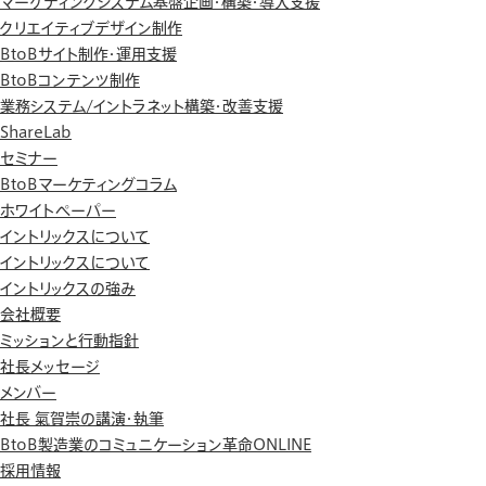
マーケティングシステム基盤企画・構築・導入支援
クリエイティブデザイン制作
BtoBサイト制作・運用支援
BtoBコンテンツ制作
業務システム/イントラネット構築・改善支援
ShareLab
セミナー
BtoBマーケティングコラム
ホワイトペーパー
イントリックスについて
イントリックスについて
イントリックスの強み
会社概要
ミッションと行動指針
社長メッセージ
メンバー
社長 氣賀崇の講演・執筆
BtoB製造業のコミュニケーション革命ONLINE
採用情報