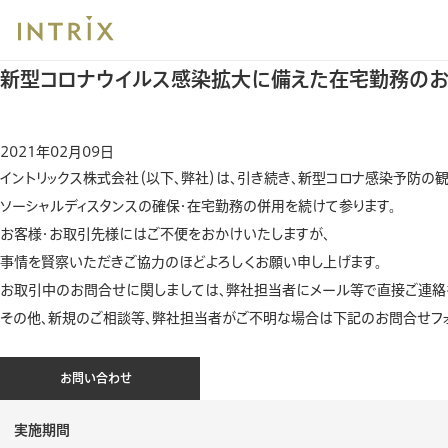
ブ
HOME
ニュース
新型コロナウイルス感染拡大に備えた在宅勤務のお知らせ（
レッ
ニュース
ド
新型コロナウイルス感染拡大に備えた在宅勤務のお知
ク
ラ
ム
2021年02月09日
イントリックス株式会社（以下、弊社）は、引き続き、新型コロナ感染予防の観
ソーシャルディスタンスの確保・在宅勤務の併用を続けて参ります。
お客様・お取引先様にはご不便をおかけいたしますが、
事情を賢察いただきご協力のほどよろしくお願い申し上げます。
お取引中のお問合せに関しましては、弊社担当者にメール等で直接ご連絡
その他、新規のご相談等、弊社担当者がご不明な場合は下記のお問合せフォ
お問い合わせ
実施期間