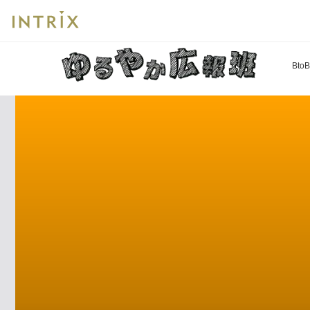
ブ
HOME
ゆるやか広報班ブログ
BtoB企業では社員の「Webサイ
レッ
ド
ク
Bt
ラ
ム