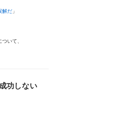
誤解だ
」
について、
は成功しない