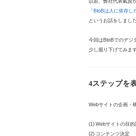
以前、弊社代表氣賀
「
BtoBは人に依存
というお話をしまし
今回はBtoBでのデ
少し掘り下げてみま
4ステップを
Webサイトの企画・
(1) Webサイトの目
(2) コンテンツ決定