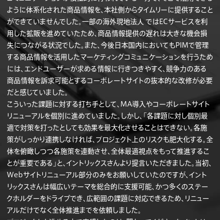
ように体系化された商品情報を、本社側からタイムリーに提供すること
ができていませんでした。一部の海外現地法人 ではECサービスを利
用した拡販を進めていたため、商品情報提供の遅れは大きな機会損
失につながる状況でした。また、今後日本国内においてもPIMで管理
する商品情報を活用したマーケティングコミュニケーションを行うため
には、エンドユーザーが求める情報に行きつきやすく、競争力のある
商品情報を訴求可能とするコーポレートサイトの抜本的な改修が必要
だと感じていました。
こういった課題に対する打ち手として、MA導入やコーポレートサイト
リニューアルを個別に進めていました。しかし、「各課題に対し個別最
適で対策を打ったとしても効果を最大化させることはできない。各施
策がしっかり連携しなければ、プロジェクト上のリスクも肥大化する。全
体を俯瞰しつつ各施策を連動させ、全体最適視点をもって推進するこ
とが重要である」と、イントリックスさんより提言いただきました。当初、
Webサイトリニューアル部分のみをお願いしていたのですが、イント
リックスさんは幅広いテーマを総合的に支援可能、かつ多くのステー
クホルダーをドライブでき、広範囲の課題に対応できるため、リニュー
アルだけでなく全体推進までを依頼しました。