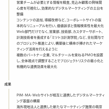
営業チームが必要とする情報を精査。見込み顧客の興味関
心度を可視化し、効果的なデジタルマーケティングの土台を
整備
コンテンツの追加、導線改修など、コーポレートサイトの抜
本的なリニューアルを行い、価値訴求と情報検索性を最大化
Web部門だけでなく、営業部、技術部、カスタマーサポート、
計測技術者を養成する「ミツトヨ計測学院」など、全社関与で
のプロジェクト推進により、構築後に横串が挿されたマーケ
ティング活用を行えるように
複数のパートナー企業、マルチツールを束ねるPMOを設置
し、全体視点で調整することでプロジェクトリスクの最小化と
有機的な連携効果を最大化
成果
PIM・MA・Webサイトが相互に連携したデジタルマーケティ
ング基盤の構築
海外現地法人と連携した新たなマーケティング施策の萌芽