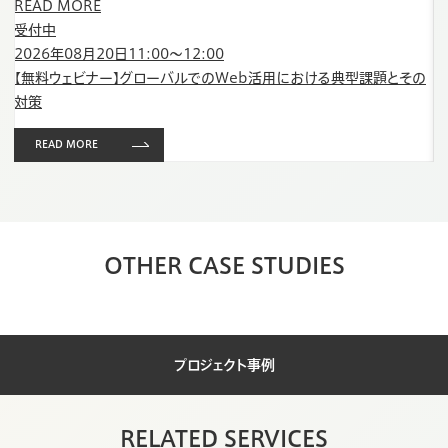
READ MORE
R
受付中
ア
2026年08月20日11:00～12:00
再
ドか
【無料ウェビナー】グローバルでのWeb活用における典型課題とその
【
対策
入
READ MORE
OTHER CASE STUDIES
プロジェクト事例
RELATED SERVICES