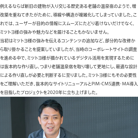
例えるならば新旧の建物が入り交じる歴史ある老舗の温泉宿のようで、増
改築を重ねてきたがために、導線や構造が複雑化してしまっていました。こ
れでは、ユーザーが目的の情報にスムーズにたどり着けないだけでなく、
ミツトヨ様の強みや魅力などを届けることもかないません。
当初はミツトヨ様の強みを伝えるコンテンツの追加など、部分的な改修か
ら取り掛かることを提案していましたが、当時のコーポレートサイトの調査
を進める中で、ミツトヨ様が描かれているデジタル活用を実現するために
は抜本的な作り直し、つまり老舗温泉宿を取り壊して更地にし、最適な設計
による作り直しが必要と判断するに至りました。ミツトヨ様にもその必要性
をご理解いただき、抜本的なサイトリニューアルとPIM-CMS連携・MA導入
を目指したプロジェクトを2020年に立ち上げました。