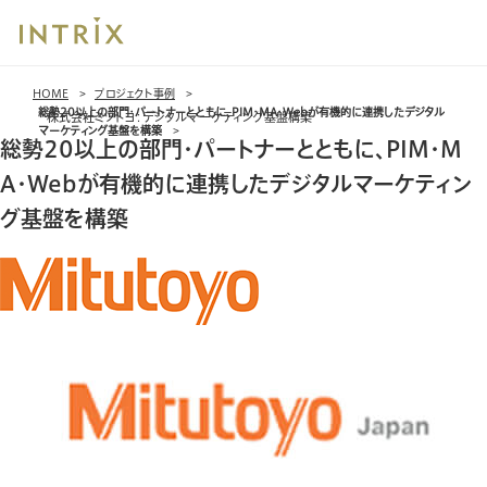
ブ
HOME
プロジェクト事例
レッ
総勢20以上の部門・パートナーとともに、PIM・MA・Webが有機的に連携したデジタル
株式会社ミツトヨ：デジタルマーケティング基盤構築
ド
マーケティング基盤を構築
総勢20以上の部門・パートナーとともに、PIM・M
ク
ラ
A・Webが有機的に連携したデジタルマーケティン
ム
グ基盤を構築