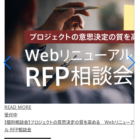
READ MORE
R
受付中
受
【個別相談会】プロジェクトの意思決定の質を高める Webリニューア
2
こ
ル RFP相談会
【
ダ