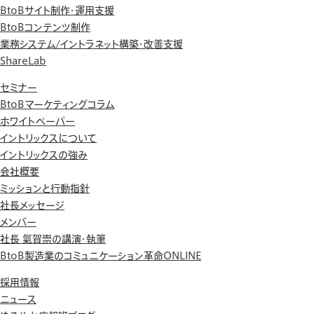
BtoBサイト制作・運用支援
BtoBコンテンツ制作
業務システム/イントラネット構築・改善支援
ShareLab
セミナー
BtoBマーケティングコラム
ホワイトペーパー
イントリックスについて
イントリックスの強み
会社概要
ミッションと行動指針
社長メッセージ
メンバー
社長 氣賀崇の講演・執筆
BtoB製造業のコミュニケーション革命ONLINE
採用情報
ニュース