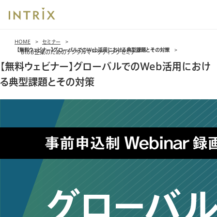
ブ
HOME
セミナー
レッ
【無料ウェビナー】グローバルでのWeb活用における典型課題とその対策
BtoB企業のためのデジタルマーケティングセミナー
ド
【無料ウェビナー】グローバルでのWeb活用におけ
ク
ラ
る典型課題とその対策
ム