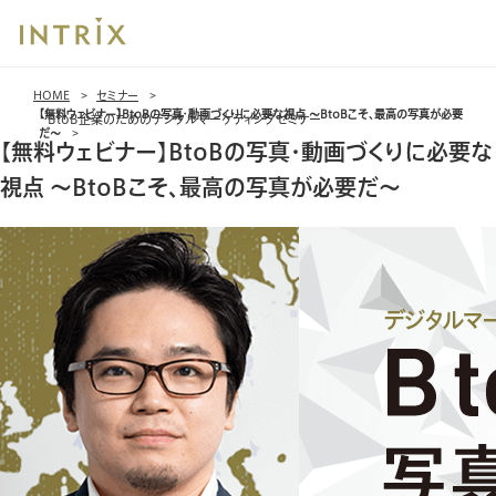
ブ
HOME
セミナー
レッ
【無料ウェビナー】BtoBの写真・動画づくりに必要な視点 ～BtoBこそ、最高の写真が必要
BtoB企業のためのデジタルマーケティングセミナー
ド
だ～
【無料ウェビナー】BtoBの写真・動画づくりに必要な
ク
ラ
視点 ～BtoBこそ、最高の写真が必要だ～
ム