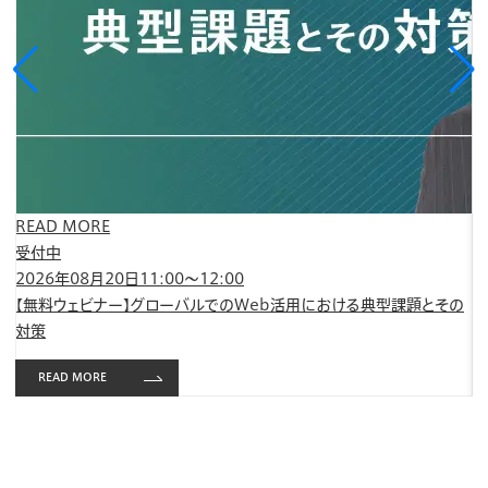
READ MORE
R
受付中
受
2026年08月20日11:00～12:00
2
ンツ
【無料ウェビナー】グローバルでのWeb活用における典型課題とその
【
対策
と
READ MORE