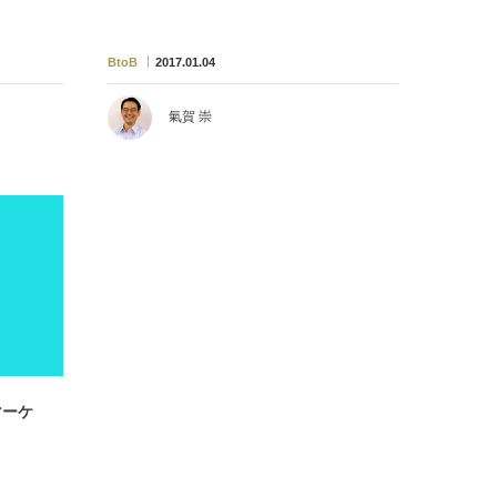
BtoB
2017.01.04
氣賀 崇
マーケ