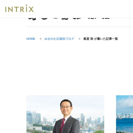
Bt
ブ
HOME
ゆるやか広報班ブログ
氣賀 崇 が書いた記事一覧
レッ
ド
ク
ラ
ム