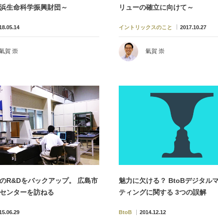
浜生命科学振興財団～
リューの確立に向けて～
18.05.14
イントリックスのこと
2017.10.27
氣賀 崇
氣賀 崇
のR&Dをバックアップ。 広島市
魅力に欠ける？ BtoBデジタル
センターを訪ねる
ティングに関する 3つの誤解
15.06.29
BtoB
2014.12.12