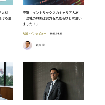
ア人材
突撃！イントリックスのキャリア人材
続ける運
「当社のFEEは実力も気概もひと味違い
ました！」
対談・インタビュー
2021.04.23
氣賀 崇