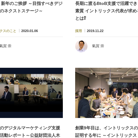
年 新年のご挨拶 ～目指すべきデジ
長期に渡るBtoB支援で活躍で
のネクストステージ～
素質 イントリックス代表が求め
とは⁉
クスのこと
2020.01.06
採用
2019.11.22
氣賀 崇
氣賀 崇
のデジタルマーケティング支援
創業9年目は、イントリックス
活動レポート～公益財団法人木
証明する年に ～イントリックス